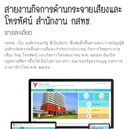
สายงานกิจการด้านกระจายเสียงและ
โทรทัศน์ สำนักงาน กสทช.
รายละเอียด
กสทช. เป็น องค์กรของรัฐ ที่เป็นอิสระ ซึ่งจัดตั้งขึ้นตามพระราชบัญญัติ
องค์กรจัดสรรคลื่นความถี่และกำกับการประกอบ กิจการวิทยุกระจาย
เสียง วิทยุ โทรทัศน์ และกิจการโทรคมนาคม พ.ศ. ๒๕๕๓ อันเป็น
กฎหมายที่ตราขึ้นให้เป็นไปตามมาตรา ๔๗ ของรัฐธรรมนูญ แห่งราช
อาณาจักรไทย พ.ศ. ๒๕๕๐