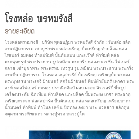
โรงหล่อ พรหมรังสี
รายละเอียด
โรงหล่อพรหมรังสี : บริษัท พุทธปฏิมา พรหมรังสี จำกัด : รับหล่อ ผลิต
งานปฏิมากรรม เช่าบูชาพระ หล่อเหรียญ ปั้มเหรียญ ทำบล็อค หล่อ
ไฟเบอร์ ถมทอง ทำแม่พิมพ์ ปั้นต้นแบบ แกะแว๊กส์ ทำพิมพ์ หล่อ
พระพุทธรูป พระประธาน รูปเหมือน พระกริ่ง หล่องานเรซิ่น ไฟเบอร์
กลาส เช่าบูชาพระ พระพรหม เทวรูป รูปเหมือน พระประธาน พระกริ่ง
งานปั้น ปฏิมากรรม โรงหล่อ อนุสาวรีย์ ปั้มเหรียญ เหรียญปั้ม พระผง
พระพุทธรูป พระเกจิ ผ้ายันตร์ สกรีนผ้ายันตร์ พิมพ์ผ้ายันตร์ เทวดา พระ
สงฆ์ หล่อไฟเบอร์ ถมทอง ปราณีตศิลป์ ผอบ ผะอบ จิวเวอร์รี่ ขึ้นรูป
เครื่องประดับ ฉีดเทียน ทำบล็อค แกะบล็อค ปั้มพระผง เกศา พระธาตุ
เหรียญกระจก ฟอสสปาร์ค ปั้นต้นแบบ หล่อ หล่อเหรียญ เหรียญบาตร
น้ำมนตร์ ทำพิมพ์ ทำโมล เลซิ่น ปิดทอง ลงยา พระ มวลสาร สลักคุน
จตุคาม พระพิฆเนตร หลวงปู่ทวด หลวงปู่โต