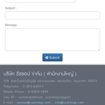
Subject :
Message :
Submit
บริษัท รัชชอป จำกัด ( สำนักงานใหญ่ )
1178 ซอยจันทร์เจริญสุข แขวงจอมพล เขตจตุจักร กรุงเทพฯ 10900
Telephone : 0-2513-8240-1
Mobile Phone : 0-83613-5898
Line ID : rushshopdotcom ,rushshopsupport
E-mail :
service@rushshop.com
,
info@rushshop.com